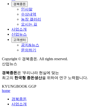
경북종돈
인사말
수상내역
농장 갤러리
오시는 길
사업소개
산업뉴스
고객센터
공지&뉴스
문의하기
Copyright © 경북종돈. All rights reserved.
산업뉴스
경북종돈
은 '우리나라 현실에 맞는
최고의
한국형 종돈생산
을 위하여 연구 노력합니다.
KYUNGBOOK GGP
home
경북종돈
사업소개