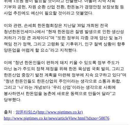
위해 1조원 등이 필요할 것이라고 산출했다. 아울러 지역 사회
기부와 공헌, 자원 순환 산업 전환, 한돈농가 경영안정 보장보험 등
사업 추진에도 예산이 필요할 것이라고 덧붙였다.
이와 관련, 손세희 한돈협회장은 지난달 30일 개최된 전국
청년한돈인세미나에서 “현재 한돈업은 질병 발생으로 인한 생산성
저하가 가장 큰 과제이다”며 “또한 정부의 각종 규제 양산 및 농가
책임 전가 정책, 그리고 고령화 및 기후위기, 인구 절벽 상황이 향후
양돈업을 어렵게 할 요소”라고 지적했다.
이에 “청년 한돈인들이 편하게 돼지 키울 수 있도록 정부 주도가
아닌 농가 주도의 정책 제정을 위해 한돈 육성법 국회 발의, 그리고
한돈산업 중장기 발전 계획을 마련해 정부에 지속 요구하고 있다”며
“청년 한돈인들도 한돈산업의 주인이라는 생각으로 소통과 화합,
그리고 ‘나’라는 개념보다 ‘우리 산업’이라는 생각으로 사회에
봉사하면서 한돈업을 농촌에 새로운 동력으로 만들어 달라”고
당부했다.
출처 :
양돈타임스(http://www.pigtimes.co.kr)
http://www.pigtimes.co.kr/news/articleView.html?idxno=50076